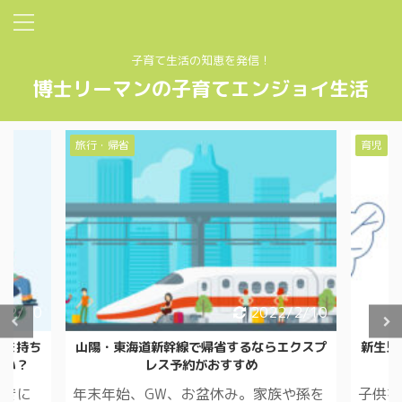
子育て生活の知恵を発信！
博士リーマンの子育てエンジョイ生活
旅行・帰省
育児
/2/10
2022/2/10
ーを持ち
山陽・東海道新幹線で帰省するならエクスプ
新生児
いい？
レス予約がおすすめ
ときに
年末年始、GW、お盆休み。家族や孫を
子供を