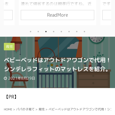
カーを
連れて帰省するのは親孝行ですね。 近
ですよ
が少な
くなら比較的気楽に帰れますが、遠方
抱っこ
ReadMore
おすす
となると一苦労。家族連れでの新幹線
に出か
近くの
移動は、お金もかかるし手間もかかる
し、長
ス予約の
し、かなり大変です。 山陽・東海道新
担が大
に新幹
幹線で帰省する人におすすめなのが
手頃で
しまし
「エクスプレス予約」への入会。割安
カのク
育児
ベビー
で新幹線に乗車できて、自宅にいなが
りも小
で新幹
らオンラインで新幹線を予約できる。
すめ。
ベビーベッドはアウトドアワゴンで代用！
カーの
間違いなく、年会費1,100円以上の価値
い通路
ビーカ
があります！ 読んでほしい人 ・家族連
ん。子
シンデレラフィットのマットレスを紹介。
り大
れでの新幹線移動が大変すぎる ・実家
と、精
に住む
に帰省するのに山陽・東海道新幹線を
ります
2021年8月29日
利用する ・年に１ ...
を使っ
...
【PR】
HOME
>
パパの子育て
>
育児
>
ベビーベッドはアウトドアワゴンで代用！シン