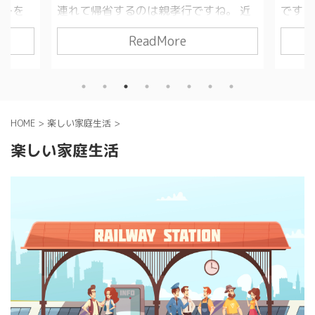
カーを
連れて帰省するのは親孝行ですね。 近
ですよ
が少な
くなら比較的気楽に帰れますが、遠方
抱っこ
ReadMore
おすす
となると一苦労。家族連れでの新幹線
に出か
近くの
移動は、お金もかかるし手間もかかる
し、長
ス予約の
し、かなり大変です。 山陽・東海道新
担が大
に新幹
幹線で帰省する人におすすめなのが
手頃で
しまし
「エクスプレス予約」への入会。割安
カのク
HOME
>
楽しい家庭生活
>
ベビー
で新幹線に乗車できて、自宅にいなが
りも小
で新幹
らオンラインで新幹線を予約できる。
すめ。
楽しい家庭生活
カーの
間違いなく、年会費1,100円以上の価値
い通路
込みの
があります！ 読んでほしい人 ・家族連
ん。子
休暇に
れでの新幹線移動が大変すぎる ・実家
と、精
...
に帰省するのに山陽・東海道新幹線を
ります
利用する ・年に１ ...
を使っ
...