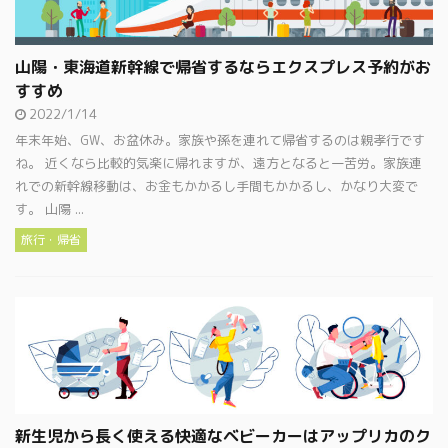
山陽・東海道新幹線で帰省するならエクスプレス予約がお
すすめ
2022/1/14
年末年始、GW、お盆休み。家族や孫を連れて帰省するのは親孝行です
ね。 近くなら比較的気楽に帰れますが、遠方となると一苦労。家族連
れでの新幹線移動は、お金もかかるし手間もかかるし、かなり大変で
す。 山陽 ...
旅行・帰省
新生児から長く使える快適なベビーカーはアップリカのク