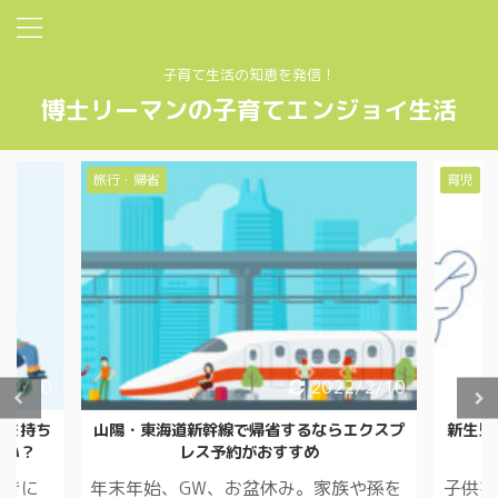
子育て生活の知恵を発信！
博士リーマンの子育てエンジョイ生活
旅行・帰省
育児
/2/10
2022/2/10
ーを持ち
山陽・東海道新幹線で帰省するならエクスプ
新生児
いい？
レス予約がおすすめ
ときに
年末年始、GW、お盆休み。家族や孫を
子供を