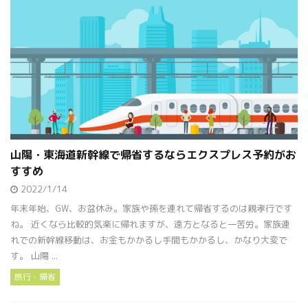
山陽・東海道新幹線で帰省するならエクスプレス予約がお
すすめ
2022/1/14
年末年始、GW、お盆休み。家族や孫を連れて帰省するのは親孝行です
ね。 近くなら比較的気楽に帰れますが、遠方となると一苦労。家族連
れでの新幹線移動は、お金もかかるし手間もかかるし、かなり大変で
す。 山陽 ...
旅行・帰省